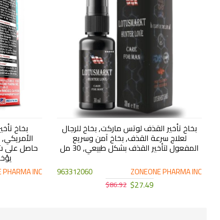
بخاخ تأخير القذف لوتس ماركت, بخاخ للرجال
لعلاج سرعة القذف, بخاخ آمن وسريع
الأمريكي, ن
المفعول لتأخير القذف بشكل طبيعي, 30 مل
يؤخر 
 PHARMA INC
963312060
ZONEONE PHARMA INC
$27.49
$86.92