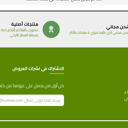
منتجات أصلية
حن مجاني
محتوى طلبياتكم يأتيكم كما طل
ن مجاني لأي طلبية تحوي 4 منتجات فأكثر.
بضمانة العطار التركي.
الاشتراك في نشرات العروض
ترداد المدفوعات
كن أول من يحصل على عروضنا من خلال ا
اء
ن