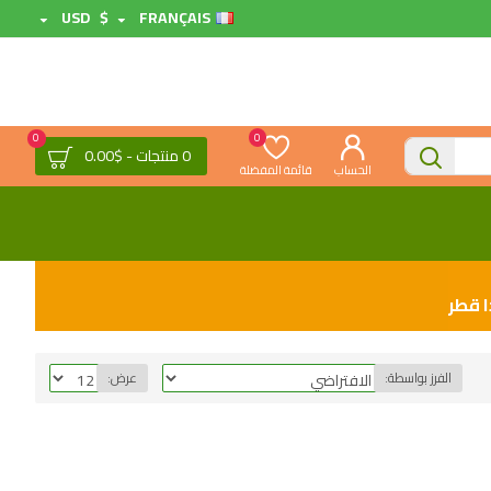
USD
$
FRANÇAIS
0
0
0 منتجات - $0.00
الحساب
قائمة المفضلة
ا قطر
الفرز بواسطة:
عرض: