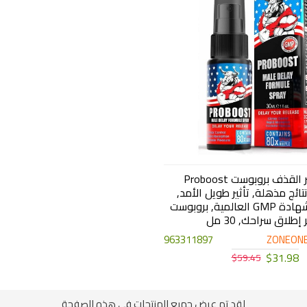
بخاخ تأخير القذف بروبوست Proboost
تائج مذهلة, تأثير طويل الأمد,
حاصل على شهادة GMP العالمية, بروبوست
إطلاق سراحك, 30 مل
963311897
ZONEONE
$31.98
$59.45
لقد تم عرض جميع المنتجات في هذه الصفحة