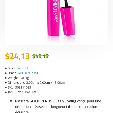
$24,13
$49,13
Stock:
In Stock
Brand:
GOLDEN ROSE
Weight:
0.03kg
Dimensions:
2.00cm x 2.00cm x 13.00cm
SKU:
963311083
JAN:
8691190440893
Mascara
GOLDEN ROSE Lash Loving
conçu pour une
définition précise, une longueur intense et un volume
équilibré.