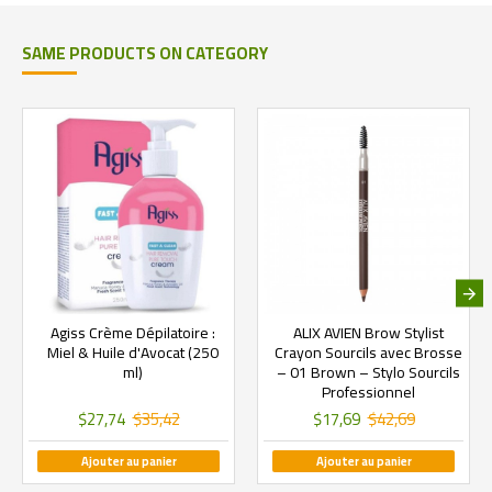
SAME PRODUCTS ON CATEGORY
Agiss Crème Dépilatoire :
ALIX AVIEN Brow Stylist
Miel & Huile d'Avocat (250
Crayon Sourcils avec Brosse
ml)
– 01 Brown – Stylo Sourcils
Professionnel
$27,74
$35,42
$17,69
$42,69
Ajouter au panier
Ajouter au panier