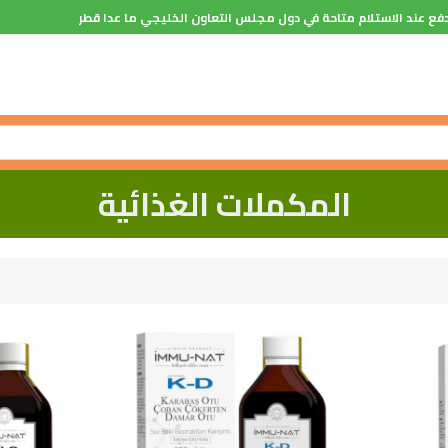
فع عند الاستلام متاحة في دول مجلس التعاون الخليجي ما عدا قطر
المكملات الغذائية