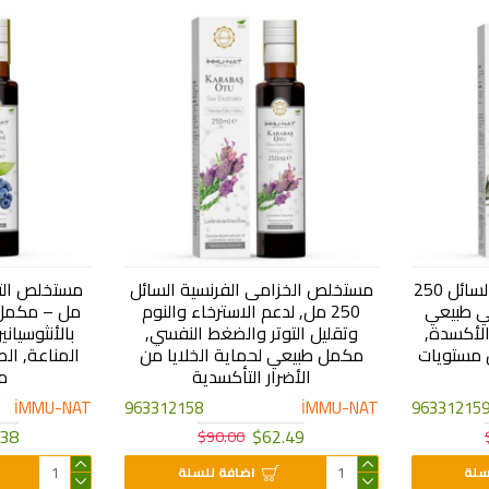
مستخلص أوراق الزيتون السائل 250
مستخلص الخزامى الفرنسية السائل
ي طبيعي
250 مل, لدعم الاسترخاء والنوم
مل – مكمل 
الأكسدة,
وتقليل التوتر والضغط النفسي,
بالأنثوسياني
 مستويات
مكمل طبيعي لحماية الخلايا من
المناعة, ال
الأضرار التأكسدية
م
İMMU-NAT
963312158
İMMU-NAT
96331215
.38
$62.49
$90.00
سلة
اضافة للسلة