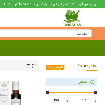
واتس أب
شحن مجاني لأي طلبية تحوي 4 منتجات فأكثر
خدمة الد
تصفية البحث
مسح الفلتر
السعر
$
$