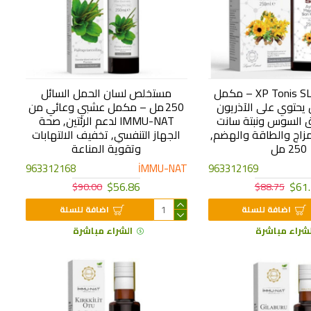
مستخلص XP Tonis SLS – مكمل
مستخلص لسان الحمل السائل
يحتوي على الآذريون
250 مل – مكمل عشبي وعائي من
 السوس ونبتة سانت
IMMU-NAT لدعم الرئتين, صحة
زاج والطاقة والهضم,
الجهاز التنفسي, تخفيف الالتهابات
250 مل
وتقوية المناعة
963312168
İMMU-NAT
963312169
$56.86
$61
$90.00
$88.75
اضافة للسلة
اضافة للسلة
لشراء مباشرة
الشراء مباشرة