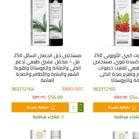
مستخلص التوت البري الأوروبي 250
مستخلص ذيل الحصان السائل 250
أكسدة قوي, مستخلص
مل – مكمل عشبي طبيعي لدعم
طبيعي لتفتيت حصوات
الكلى والمثانة والبروستاتا وتقوية
م وتعزيز صحة الكلى
الشعر والبشرة والأظافر والصحة
نة والبروستاتا
العامة
963312164
İMMU-NAT
963312165
$56.99
$54
$81.75
$82.50
اضافة للسلة
اضافة للسلة
لشراء مباشرة
الشراء مباشرة