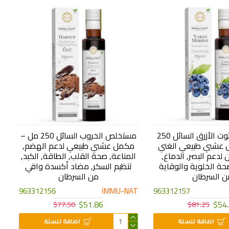
مستخلص التوت الأزرق السائل 250
مستخلص الخروب السائل 250 مل –
عشبي طبيعي الغني
مكمل عشبي طبيعي لدعم الهضم,
ن لدعم البصر, الدماغ,
المناعة, صحة القلب, الطاقة, الكبد,
صحة الخلوية والوقاية
تنظيم السكر, مضاد أكسدة واقي
ن السرطان
من السرطان
963312156
İMMU-NAT
963312157
$51.86
$54
$77.50
$81.25
اضافة للسلة
اضافة للسلة