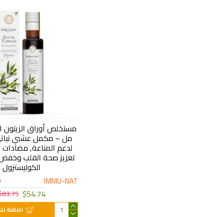
مل – مكمل عشبي نبات
لدعم المناعة, مضادات 
تعزيز صحة القلب وخفض
الكوليسترول
9
İMMU-NAT
$54.74
$83.75
اضافة لل