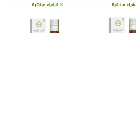
لشراء مباشرة
الشراء مباشرة
مستخلص شوك الجمل 250 مل –
مستخلص بذور العنب الأسود 250
 سائل طبيعي لدعم
مل – مكمل عشبي سائل غني
 التخلص من السموم,
بمضادات الأكسدة والبوليفينولات
ل الغذائي للكبد مع دعم
لدعم القلب والأوعية الدموية
ات الأكسدة
والحماية من الجذور الحرة
963312152
İMMU-NAT
963312153
$53.69
$56
$80.38
$80.00