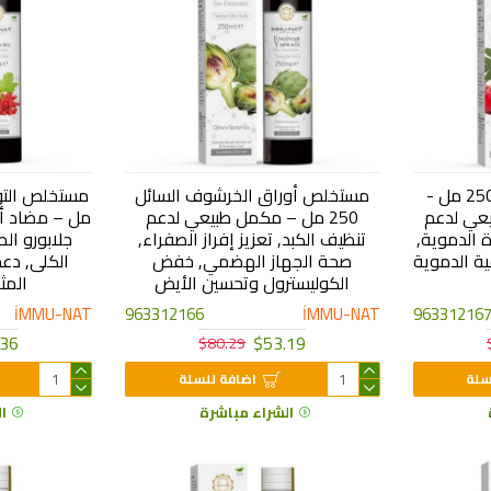
مستخلص ثمرة الزعرور 250 مل -
مستخلص أوراق الخرشوف السائل
عي لدعم
250 مل – مكمل طبيعي لدعم
مل – مضاد 
 الدموية,
تنظيف الكبد, تعزيز إفراز الصفراء,
جلابورو ال
ة الدموية
صحة الجهاز الهضمي, خفض
الكلى, دع
الكوليسترول وتحسين الأيض
المثا
İMMU-NAT
963312166
İMMU-NAT
96331216
.36
$53.19
$80.29
سلة
اضافة للسلة
الشراء مباشرة
ا