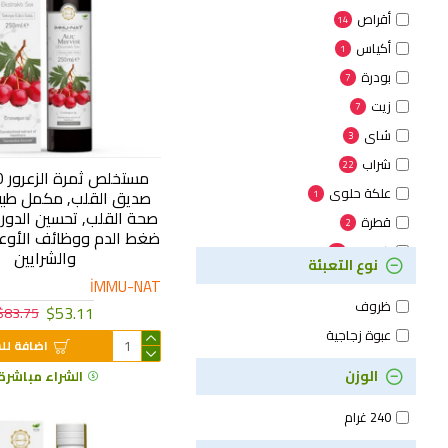
أقراص
14
أكياس
1
بودرة
7
زيت
7
شاي
3
شراب
22
علكة حلوى
صديق القلب, مكمل طبي
1
صحة القلب, تحسين الدورة
قطرة
2
ضغط الدم ووظائف الأوعي
كبسول
29
والشرايين
نوع التعبئة
مجموعة
1
7
İMMU-NAT
ظروف
معجون
$53.11
12
$83.75
عبوة زجاجية
اضافة لل
الوزن
الشراء مباشرة
240 غرام