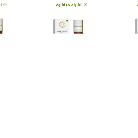
الشراء مباشرة
ا
مستخلص جذور عرق السوس 250
مستخلص القيصوم الألفي الأوراق
مل (مستخلص Glycyrrhiza glabra) –
250 مل – مكمل عشبي سائل مضاد
مكمل عشبي
م المناعة
للالتهابات, يدعم التوازن الهرموني
صحة الكبد,
وحماية
للنساء ويحافظ على البشرة, يعزز
وتعزيز التمثي
الهضم والمناعة
مضاد
İMMU-NAT
963312154
İMMU-NAT
96331215
.21
$51.86
$77.50