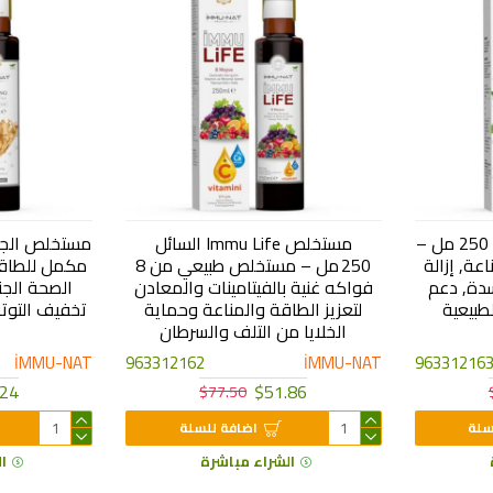
مستخلص القراص السائل 250 مل –
مستخلص Immu Life السائل
عة, إزالة
250 مل – مستخلص طبيعي من 8
مكمل للطاقة,
دة, دعم
فواكه غنية بالفيتامينات والمعادن
الصحة الجنس
لطبيعية
لتعزيز الطاقة والمناعة وحماية
تخفيف التوتر
الخلايا من التلف والسرطان
İMMU-NAT
963312162
İMMU-NAT
96331216
.24
$51.86
$77.50
سلة
اضافة للسلة
الشراء مباشرة
ا