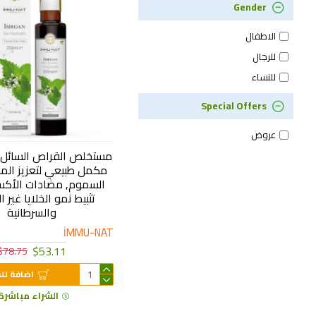
Gender
الاطفال
للرجال
للنساء
Special Offers
عروض
مكمل طبيعي لتعزيز المنا
السموم, مضادات الأكس
تثبيط نمو الخلايا غير ا
والسرطانية
3
İMMU-NAT
$53.11
$78.75
اضافة لل
الشراء مباشرة