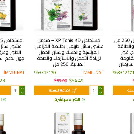
مستخلص الإكنيشيا السائل 250 مل
مستخلص XP Tonis KD – مكمل
والطاقة
عشبي سائل طبيعي بخلاصة الخزامى
عشبي سائل 
ح, غني
الفرنسية والحسك ولسان الحمل
الطبي وعرق
قاومة
لزيادة التحمل والاسترخاء والصحة
جون لدعم الم
لسرطان
المثالية, 250 مل
İMMU-NAT
963312170
İMMU-NAT
96331217
.23
$54.49
$85.00
سلة
اضافة للسلة
الشراء مباشرة
ا