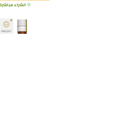
الشراء مباشرة
مستخلص سائل طبيعي لدع
والهضم وتنقية الكبد 
مضادة للأكسدة
5
İMMU-NAT
$51.86
$77.50